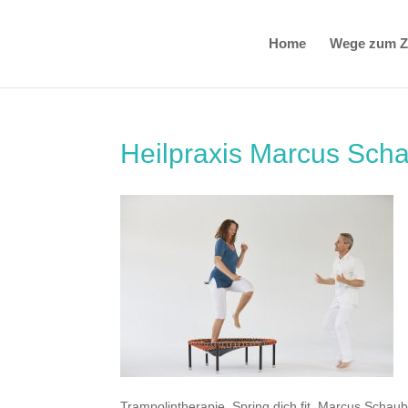
Home
Wege zum Zi
Heilpraxis Marcus Sch
Trampolintherapie, Spring dich fit, Marcus Schaub,