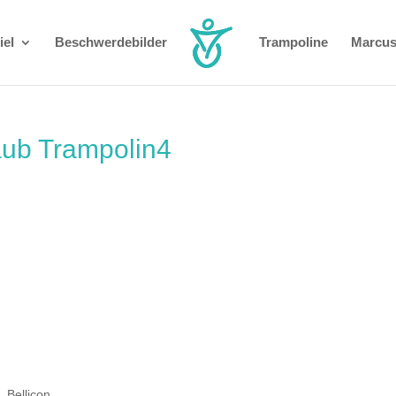
el
Beschwerdebilder
Trampoline
Marcus
aub Trampolin4
 Bellicon,